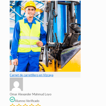
Carnet de carretillero en Vizcaya
Omar Alexander Mahmud Loyo
Alumno Verificado