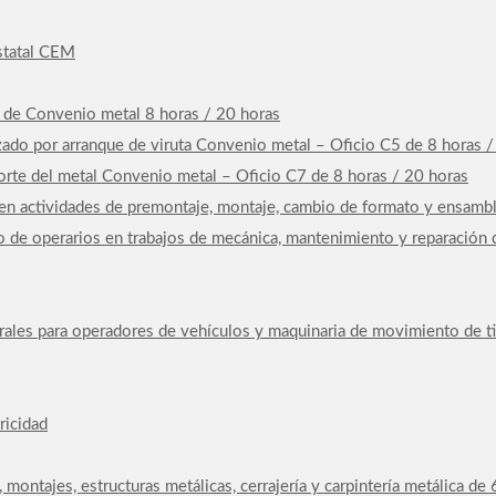
Estatal CEM
4 de Convenio metal 8 horas / 20 horas
ado por arranque de viruta Convenio metal – Oficio C5 de 8 horas /
rte del metal Convenio metal – Oficio C7 de 8 horas / 20 horas
n actividades de premontaje, montaje, cambio de formato y ensambla
 de operarios en trabajos de mecánica, mantenimiento y reparación 
rales para operadores de vehículos y maquinaria de movimiento de ti
ricidad
, montajes, estructuras metálicas, cerrajería y carpintería metálica d