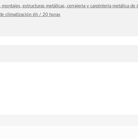
, montajes, estructuras metálicas, cerrajería y carpintería metálica d
 de climatización 6h / 20 horas