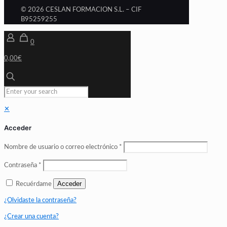
© 2026 CESLAN FORMACION S.L. – CIF
B95259255
0
0,00€
✕
Acceder
Nombre de usuario o correo electrónico
*
Contraseña
*
Acceder
Recuérdame
¿Olvidaste la contraseña?
¿Crear una cuenta?