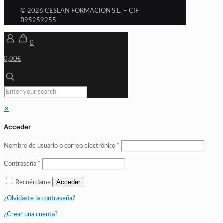
© 2026 CESLAN FORMACION S.L. – CIF
B95259255
0
0,00€
✕
Acceder
Nombre de usuario o correo electrónico
*
Contraseña
*
Acceder
Recuérdame
¿Olvidaste la contraseña?
¿Crear una cuenta?