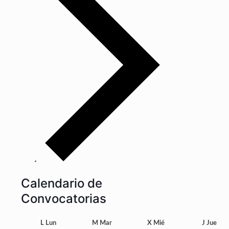
Calendario de
Convocatorias
L
Lun
M
Mar
X
Mié
J
Jue