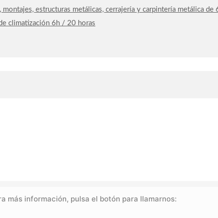
, montajes, estructuras metálicas, cerrajería y carpintería metálica d
 de climatización 6h / 20 horas
a más información, pulsa el botón para llamarnos: