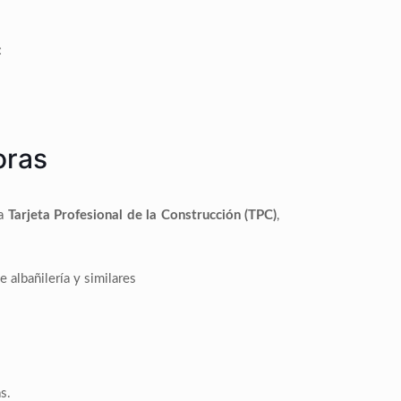
:
oras
la
Tarjeta Profesional de la Construcción (TPC)
,
 albañilería y similares
s.