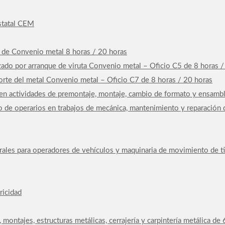
Estatal CEM
4 de Convenio metal 8 horas / 20 horas
ado por arranque de viruta Convenio metal – Oficio C5 de 8 horas /
rte del metal Convenio metal – Oficio C7 de 8 horas / 20 horas
n actividades de premontaje, montaje, cambio de formato y ensambla
 de operarios en trabajos de mecánica, mantenimiento y reparación 
rales para operadores de vehículos y maquinaria de movimiento de ti
ricidad
, montajes, estructuras metálicas, cerrajería y carpintería metálica d