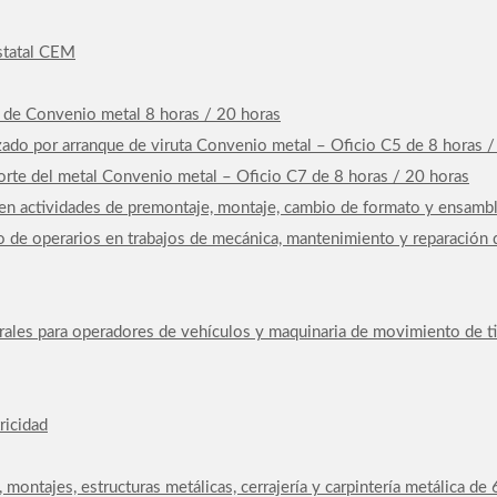
Estatal CEM
4 de Convenio metal 8 horas / 20 horas
ado por arranque de viruta Convenio metal – Oficio C5 de 8 horas /
rte del metal Convenio metal – Oficio C7 de 8 horas / 20 horas
n actividades de premontaje, montaje, cambio de formato y ensambla
 de operarios en trabajos de mecánica, mantenimiento y reparación 
rales para operadores de vehículos y maquinaria de movimiento de ti
ricidad
, montajes, estructuras metálicas, cerrajería y carpintería metálica d