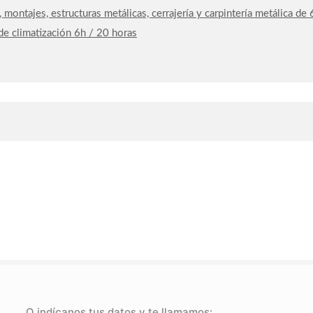
, montajes, estructuras metálicas, cerrajería y carpintería metálica d
 de climatización 6h / 20 horas
O indícanos tus datos y te llamamos: