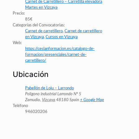
Carnet de Carretillero – Carretilla elevadora
Martes en Vizcaya
Precio:
85€
Categorías del Convocatorias:
Carnet de carretillero
,
Carnet de carretillero
en Vizcaya
,
Cursos en Vizcaya
Web:
https://ceslanformacion.es/catalogo-de-
formacion/presenciales/carnet-de-
carretillero/
Ubicación
Pabellón de Loiu – Larrondo
Poligono industrial Larrondo Nº 5
Zamudio
,
Vizcaya
48180
Spain
+ Google Map
Teléfono
946020206