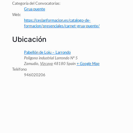
Categoría del Convocatorias:
Grua puente
Web:
https://ceslanformacion.es/catalogo-de-
formacion/presenciales/carnet-grua-puente/
Ubicación
Pabellón de Loiu – Larrondo
Poligono industrial Larrondo Nº 5
Zamudio
,
Vizcaya
48180
Spain
+ Google Map
Teléfono
946020206