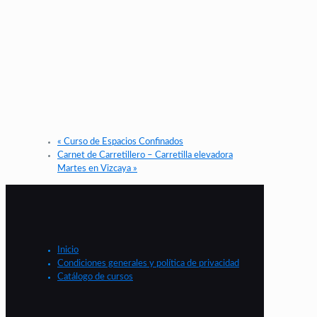
«
Curso de Espacios Confinados
Carnet de Carretillero – Carretilla elevadora
Martes en Vizcaya
»
Inicio
Condiciones generales y política de privacidad
Catálogo de cursos