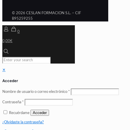
© 2026 CESLAN FORMACION S.L. – CIF
B95259255
0
0,00€
✕
Acceder
Nombre de usuario o correo electrónico
*
Contraseña
*
Acceder
Recuérdame
¿Olvidaste la contraseña?