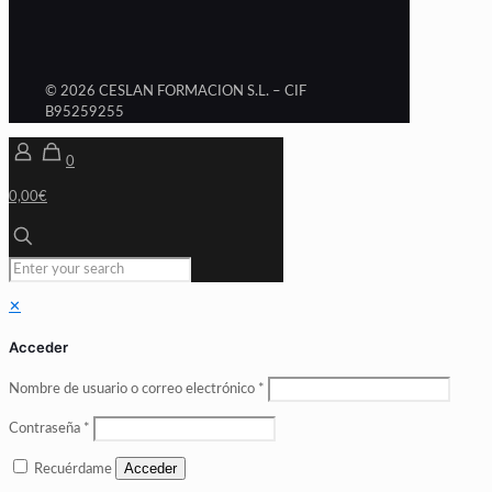
© 2026 CESLAN FORMACION S.L. – CIF
B95259255
0
0,00€
✕
Acceder
Nombre de usuario o correo electrónico
*
Contraseña
*
Acceder
Recuérdame