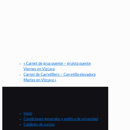
«
Carnet de grua puente – gruista puente
Viernes en Vizcaya
Carnet de Carretillero – Carretilla elevadora
Martes en Vizcaya
»
Inicio
Condiciones generales y política de privacidad
Catálogo de cursos