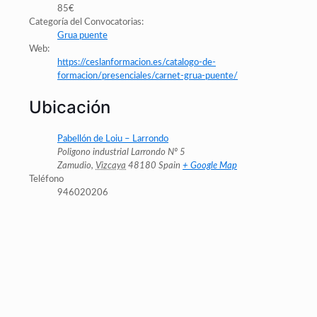
85€
Categoría del Convocatorias:
Grua puente
Web:
https://ceslanformacion.es/catalogo-de-
formacion/presenciales/carnet-grua-puente/
Ubicación
Pabellón de Loiu – Larrondo
Poligono industrial Larrondo Nº 5
Zamudio
,
Vizcaya
48180
Spain
+ Google Map
Teléfono
946020206