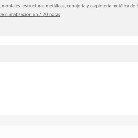
, montajes, estructuras metálicas, cerrajería y carpintería metálica d
 de climatización 6h / 20 horas