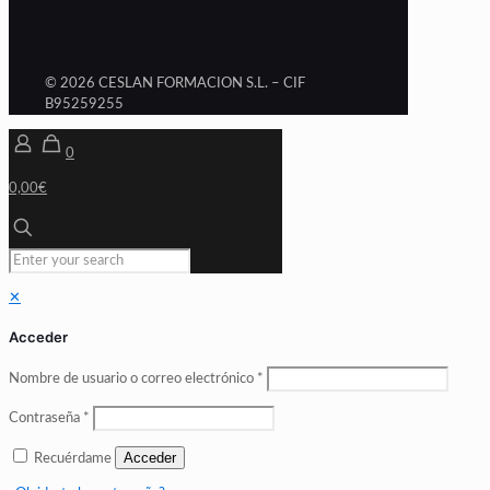
© 2026 CESLAN FORMACION S.L. – CIF
B95259255
0
0,00€
✕
Acceder
Nombre de usuario o correo electrónico
*
Contraseña
*
Acceder
Recuérdame