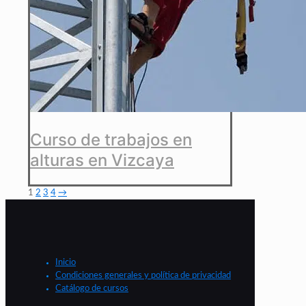
Curso de trabajos en
alturas en Vizcaya
1
2
3
4
→
Inicio
Condiciones generales y política de privacidad
Catálogo de cursos