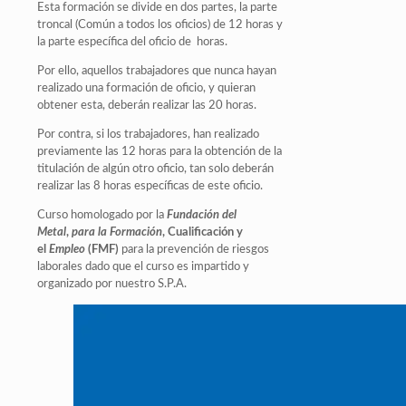
Esta formación se divide en dos partes, la parte
troncal (Común a todos los oficios) de 12 horas y
la parte específica del oficio de horas.
Por ello, aquellos trabajadores que nunca hayan
realizado una formación de oficio, y quieran
obtener esta, deberán realizar las 20 horas.
Por contra, si los trabajadores, han realizado
previamente las 12 horas para la obtención de la
titulación de algún otro oficio, tan solo deberán
realizar las 8 horas específicas de este oficio.
Curso homologado por la
Fundación del
Metal
,
para la Formación
, Cualificación y
el
Empleo
(FMF)
para la prevención de riesgos
laborales dado que el curso es impartido y
organizado por nuestro S.P.A.