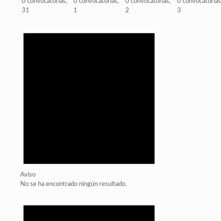
0 convocatorias,
0 convocatorias,
0 convocatorias,
0 convocatorias
31
1
2
3
Aviso
No se ha encontrado ningún resultado.