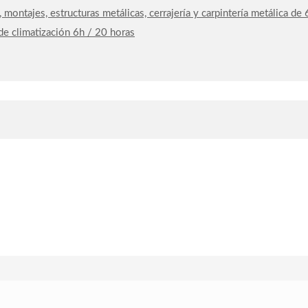
, montajes, estructuras metálicas, cerrajería y carpintería metálica d
 de climatización 6h / 20 horas