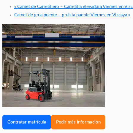
«
Carnet de Carretillero – Carretilla elevadora Viernes en Viz
Carnet de grua puente – gruista puente Viernes en Vizcaya
»
Contratar matrícula
Pedir más información