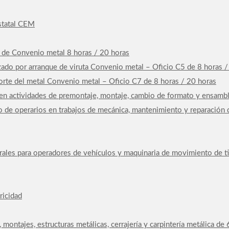
Estatal CEM
4 de Convenio metal 8 horas / 20 horas
ado por arranque de viruta Convenio metal – Oficio C5 de 8 horas /
rte del metal Convenio metal – Oficio C7 de 8 horas / 20 horas
n actividades de premontaje, montaje, cambio de formato y ensambla
 de operarios en trabajos de mecánica, mantenimiento y reparación 
rales para operadores de vehículos y maquinaria de movimiento de ti
ricidad
, montajes, estructuras metálicas, cerrajería y carpintería metálica d