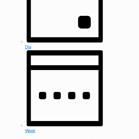
Día
Week