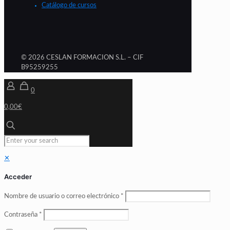
Catálogo de cursos
© 2026 CESLAN FORMACION S.L. – CIF
B95259255
0
0,00€
✕
Acceder
Nombre de usuario o correo electrónico
*
Contraseña
*