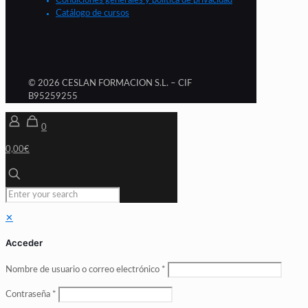
Condiciones generales y política de privacidad
Catálogo de cursos
© 2026 CESLAN FORMACION S.L. – CIF
B95259255
0
0,00€
✕
Acceder
Nombre de usuario o correo electrónico
*
Contraseña
*